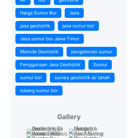
Harga Sumur Bor
Jasa
jasa geolistrik
jasa sumur bor
Jasa sumur bor Jawa Timur
Metode Geolistrik
pengeboran sumur
Penggunaan Jasa Geolistrik
Sumur
sumur bor
survey geolistrik air tanah
tukang sumur bor
Gallery