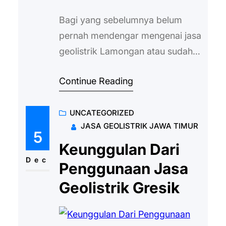
Bagi yang sebelumnya belum
pernah mendengar mengenai jasa
geolistrik Lamongan atau sudah
pernah mendengar tetapi belum
Continue Reading
memahami apa sebenarnya
kegunaan yang dimiliki, hal ini
UNCATEGORIZED
tidak perlu lagi untuk menjadi
JASA GEOLISTRIK JAWA TIMUR
sebuah hal yang dikhawatirkan.
5
Ada begitu banyak kelebihan
Keunggulan Dari
yang dimiliki oleh penggunaan
Dec
Penggunaan Jasa
dari jasa satu ini, terutama dalam
Geolistrik Gresik
kehidupan sehari-hari sehingga
nantinya bisa untuk digunakan
saat…