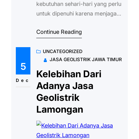
kebutuhan sehari-hari yang perlu
untuk dipenuhi karena menjaga
kondisi dan kesehatan tubuh serta
Continue Reading
membantu untuk menjaga diri
agar tetap bisa berkegiatan dan
UNCATEGORIZED
beraktivitas dengan baik tanpa
JASA GEOLISTRIK JAWA TIMUR
perlu khawatir untuk merasa
5
lemas. Air ini bisa untuk
Kelebihan Dari
didapatkan dari mana saja, salah
Dec
Adanya Jasa
satunya yaitu dengan melakukan
Geolistrik
pengeboran sumur agar bisa
Lamongan
melihat air tanah…