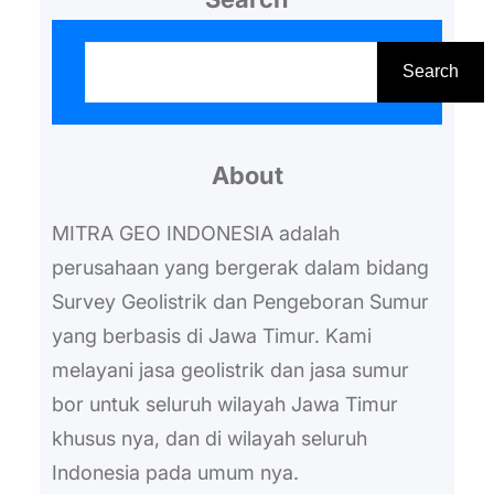
didukung tenaga professional
S
Keuntungan pertama ketika Anda
e
Search
menggunakan jasa pembuatan
a
sumur dalam Jawa Timur, yaitu
r
pihak penyedia jasa, sudah
About
c
didukung oleh tenaga kerja yang
h
MITRA GEO INDONESIA adalah
profesional di bidangnya.…
perusahaan yang bergerak dalam bidang
Survey Geolistrik dan Pengeboran Sumur
yang berbasis di Jawa Timur. Kami
melayani jasa geolistrik dan jasa sumur
bor untuk seluruh wilayah Jawa Timur
khusus nya, dan di wilayah seluruh
Indonesia pada umum nya.