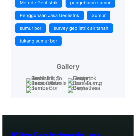
Metode Geolistrik
pengeboran sumur
Penggunaan Jasa Geolistrik
Sumur
sumur bor
survey geolistrik air tanah
tukang sumur bor
Gallery
Mitra Geo Indonesia Jasa