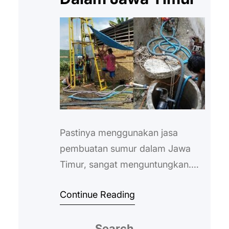
Pastinya menggunakan jasa
pembuatan sumur dalam Jawa
Timur, sangat menguntungkan.
Terutama bagi Anda yang ingin
Continue Reading
memperoleh sumber air secara
praktis, walaupun harus menggali
Search
sumur secara lebih dalam. Sudah