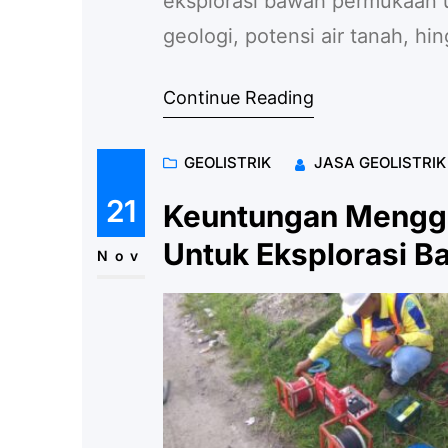
eksplorasi bawah permukaan 
geologi, potensi air tanah, hi
penting yang menentukan kesu
Continue Reading
pemilihan konfigurasi yang tepa
memiliki karakteristik masin
GEOLISTRIK
JASA GEOLISTRI
Untuk…
21
Keuntungan Menggun
Untuk Eksplorasi 
Nov