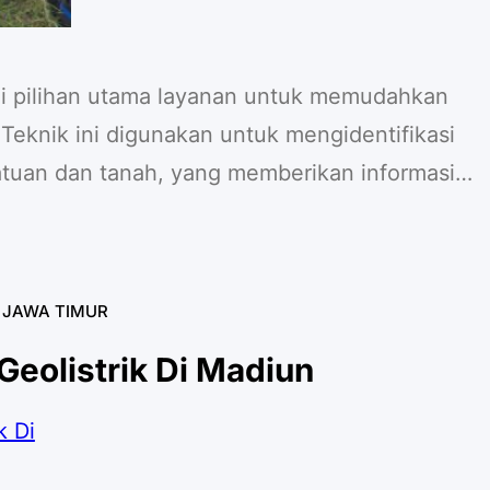
adi pilihan utama layanan untuk memudahkan
Teknik ini digunakan untuk mengidentifikasi
an batuan dan tanah, yang memberikan informasi
logi, potensi sumber air, hingga endapan
de ini memiliki banyak keunggulan yang
alam berbagai proyek eksplorasi. Berikut
K JAWA TIMUR
Geolistrik Di Madiun