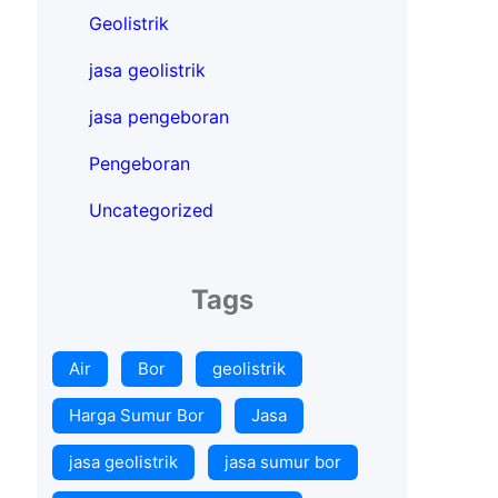
Geolistrik
jasa geolistrik
jasa pengeboran
Pengeboran
Uncategorized
Tags
Air
Bor
geolistrik
Harga Sumur Bor
Jasa
jasa geolistrik
jasa sumur bor