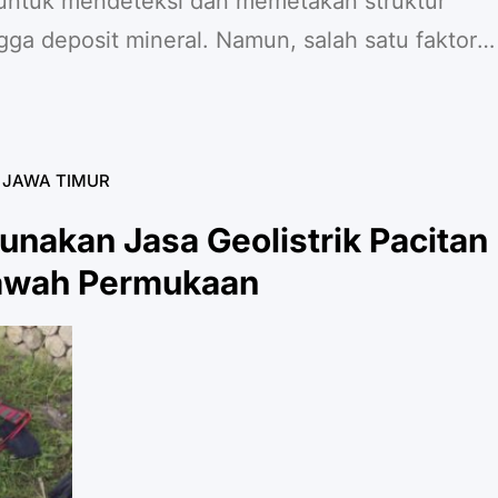
untuk mendeteksi dan memetakan struktur
ngga deposit mineral. Namun, salah satu faktor
ksesan jasa geolistrik di Probolinggo adalah
t. Berbagai jenis konfigurasi alat geolistrik
g-masing yang mempengaruhi hasil pengukuran.
K JAWA TIMUR
akan Jasa Geolistrik Pacitan
Bawah Permukaan