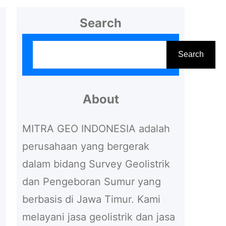
Search
S
Search
e
a
r
About
c
MITRA GEO INDONESIA adalah
h
perusahaan yang bergerak
dalam bidang Survey Geolistrik
dan Pengeboran Sumur yang
berbasis di Jawa Timur. Kami
melayani jasa geolistrik dan jasa