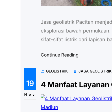
Jasa geolistrik Pacitan menj
eksplorasi bawah permukaan. 
sifat-sifat listrik dari lapis
penting mengenai struktur geo
Continue Reading
mineral di bawah tanah. Meto
menjadikannya pilihan utama d
GEOLISTRIK
JASA GEOLISTRI
adalah…
19
4 Manfaat Layanan 
Nov