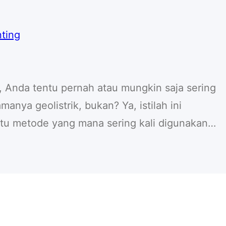
, Anda tentu pernah atau mungkin saja sering
manya geolistrik, bukan? Ya, istilah ini
u metode yang mana sering kali digunakan
r bor maupun untuk kepentingan
 ini, biasanya akan ada yang namanya jasa
 penting…