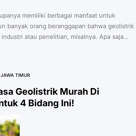
rupanya memiliki berbagai manfaat untuk
un banyak orang beranggapan bahwa geolistrik
ndustri atau penelitian, misalnya. Apa saja
hidupan Anda? 1. Hidrologi Jasa sumur bor Jawa
agi kehidupan masyarakat karena banyak orang
 sumber air bersih…
K JAWA TIMUR
asa Geolistrik Murah Di
tuk 4 Bidang Ini!