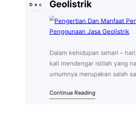
Geolistrik
Dec
Dalam kehidupan sehari – hari
kali mendengar istilah yang na
umumnya merupakan salah sat
pada proses pembuatan sumu
Continue Reading
lainnya. Berkaitan dengan hal
geolistrik yang dinilai sangat