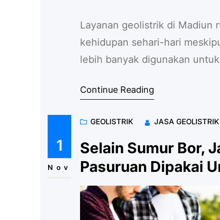
Layanan geolistrik di Madiun 
kehidupan sehari-hari meskip
lebih banyak digunakan untuk i
kegunaan geolistrik dalam ke
Continue Reading
Timur sudah tentu familiar b
membutuhkan sumur bor untuk
GEOLISTRIK
JASA GEOLISTRI
1
Selain Sumur Bor, J
Pasuruan Dipakai Un
Nov