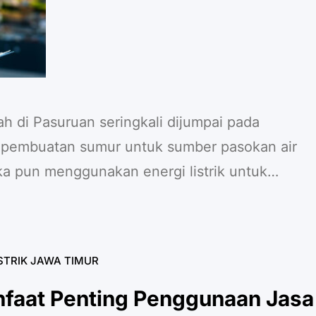
ah di Pasuruan seringkali dijumpai pada
ja pembuatan sumur untuk sumber pasokan air
ka pun menggunakan energi listrik untuk
Dari pengerjaan tersebut bakal ditemukan
memiliki banyak hambatan seperti bebatuan.
listrik tak hanya terbatas pada…
STRIK JAWA TIMUR
nfaat Penting Penggunaan Jasa