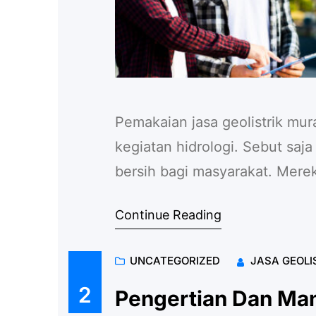
Pemakaian jasa geolistrik mur
kegiatan hidrologi. Sebut sa
bersih bagi masyarakat. Mere
menelusuri permukaan tanah. 
Continue Reading
lapisan tanah mana yang tak 
Lebih dari itu, pengerjaan geo
UNCATEGORIZED
JASA GEOLI
2
Pengertian Dan Ma