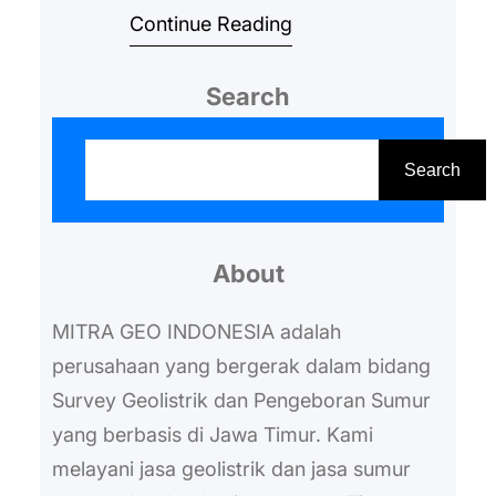
Continue Reading
yang menguntungkan. Berikut ini
akan dijelaskan mengenai harga
Search
sumur bor artesis Jawa Timur
yang dibutuhkan untuk
S
membangun sumur bor serta
e
Search
faktor yang mempengaruhinya.
a
Harga Sumur Bor Artesis Jawa
r
Timur 2023 Umumnya, sumur bor
About
c
memiliki kisaran harga antara Rp
h
MITRA GEO INDONESIA adalah
150.000 hingga Rp…
perusahaan yang bergerak dalam bidang
Survey Geolistrik dan Pengeboran Sumur
yang berbasis di Jawa Timur. Kami
melayani jasa geolistrik dan jasa sumur