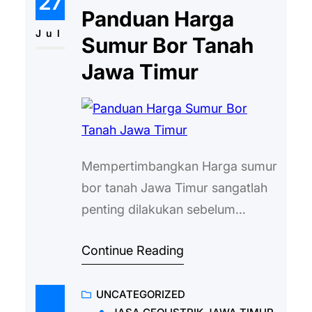
27
jika melakukan pengecekan
Panduan Harga
kondisi di tempat tinggal Anda.
Jul
Sumur Bor Tanah
Kondisi geografis tersebut akan
Jawa Timur
mempengaruhi harga bor sumur
artesis Jawa…
Mempertimbangkan Harga sumur
bor tanah Jawa Timur sangatlah
penting dilakukan sebelum
menggunakan jasa bor sumur.
Continue Reading
Seperti yang kita tahu, sumur bor
memberikan banyak manfaat.
UNCATEGORIZED
Selain sebagai sumber air bersih,