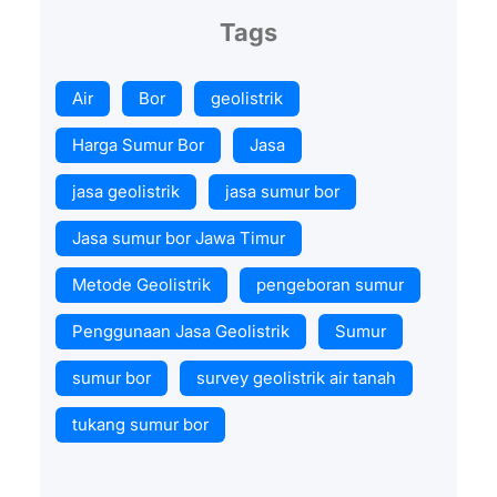
Tags
Air
Bor
geolistrik
Harga Sumur Bor
Jasa
jasa geolistrik
jasa sumur bor
Jasa sumur bor Jawa Timur
Metode Geolistrik
pengeboran sumur
Penggunaan Jasa Geolistrik
Sumur
sumur bor
survey geolistrik air tanah
tukang sumur bor