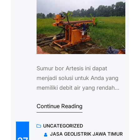
Sumur bor Artesis ini dapat
menjadi solusi untuk Anda yang
memiliki debit air yang rendah
dan sering mengalami yang
Continue Reading
namanya kekurangan sumber air.
Namun, sebelum akhirnya akan
UNCATEGORIZED
menggunakan air yang berasal
JASA GEOLISTRIK JAWA TIMUR
dari sumur bor akan lebih baik