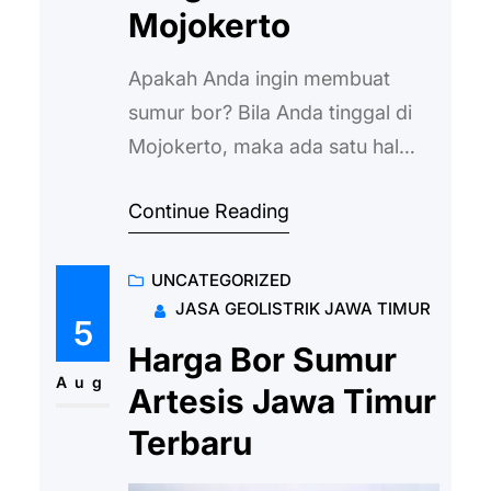
Mojokerto
Apakah Anda ingin membuat
sumur bor? Bila Anda tinggal di
Mojokerto, maka ada satu hal
yang perlu Anda ketahui terlebih
Continue Reading
dahulu. Ya, kita bicara soal Harga
bor sumur di Mojokerto. Hal ini
UNCATEGORIZED
penting karena bila Anda salah
JASA GEOLISTRIK JAWA TIMUR
memilih layanan, ada
5
kemungkinan Anda harus
Harga Bor Sumur
membayar lebih. Bahkan, bisa
Aug
Artesis Jawa Timur
dibilang, Anda akan merugi. Oleh
Terbaru
karena itu, dengan…