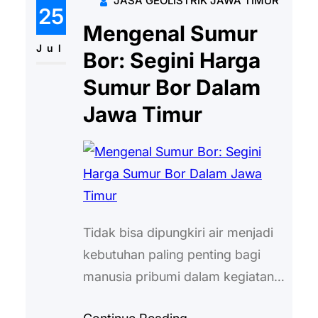
JASA GEOLISTRIK JAWA TIMUR
pemakaiannya juga cukup efektif
25
dan efisien. Lalu, berapa biaya
Mengenal Sumur
yang harus disediakan? Lokasi
Jul
Bor: Segini Harga
Pengeboran Semakin jauh lokasi
Sumur Bor Dalam
pengeboran dari penyedia jasa
Jawa Timur
bor sumur, maka semakin
mahal…
Tidak bisa dipungkiri air menjadi
kebutuhan paling penting bagi
manusia pribumi dalam kegiatan
sehari-hari. Bahkan untuk tubuh