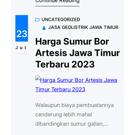
Continue Reading
pun air sangat dibutuhkan demi
menjaga kesehatan. Tentunya
UNCATEGORIZED
agar hidup berjalan normal dan
JASA GEOLISTRIK JAWA TIMUR
lancar dibutuhkan air yang bersih.
23
Dalam hal ini, air dari tanah yang
Harga Sumur Bor
dalam sangat diperlukan karena
Jul
Artesis Jawa Timur
terhindar dari bakteri maupun
Terbaru 2023
polusi. Tak heran apabila
banyak…
Walaupun biaya pembuatannya
cenderung lebih mahal
dibandingkan sumur galian,
sumur bor tetap menjadi pilihan