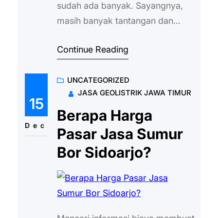
sudah ada banyak. Sayangnya,
masih banyak tantangan dan
kesulitan dihadapi saat Anda ingin
Continue Reading
memilih penyedia jasa yang
profesional. Masalah mencari jasa
UNCATEGORIZED
sumur ini terkesan sederhana,
JASA GEOLISTRIK JAWA TIMUR
tapi bisa menghasilkan masalah
15
dalam proses seleksi. Ingin tahu
Berapa Harga
tantangan apa saja yang muncul
Dec
Pasar Jasa Sumur
saat memilih jasa bor di Surabaya
Bor Sidoarjo?
yang bagus? Berikut adalah
bahasannya:…