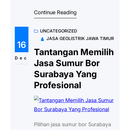
sumur. Jadi, jangan salah langkah
Continue Reading
dalam melakukan kerja sama ini.
Sayangnya, kejadian yang negatif
UNCATEGORIZED
antara client dan pihak penyedia
JASA GEOLISTRIK JAWA TIMUR
jasa masih sering terjadi. Banyak
16
client sering memandang sebagai
Tantangan Memilih
majikan di atas penyedia jasa bor
Dec
Jasa Sumur Bor
sumur. Di Mojokerto misalnya,
Surabaya Yang
masalah ini membuat hubungan…
Profesional
Pilihan jasa sumur bor Surabaya