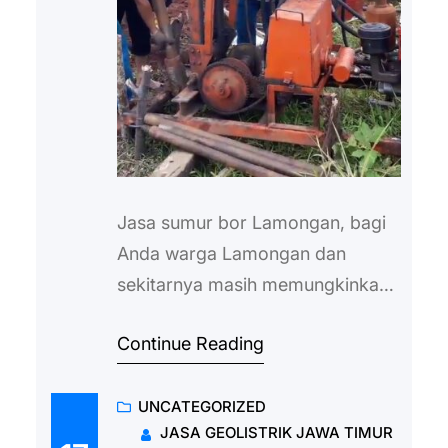
Jasa sumur bor Lamongan, bagi
Anda warga Lamongan dan
sekitarnya masih memungkinkan
untuk melakukan pengeboran
Continue Reading
atau penggalian sumur. Hal ini
dilakukan tentunya untuk
UNCATEGORIZED
mendapatkan sumber mata air
JASA GEOLISTRIK JAWA TIMUR
yang masih asli dari tanah dan