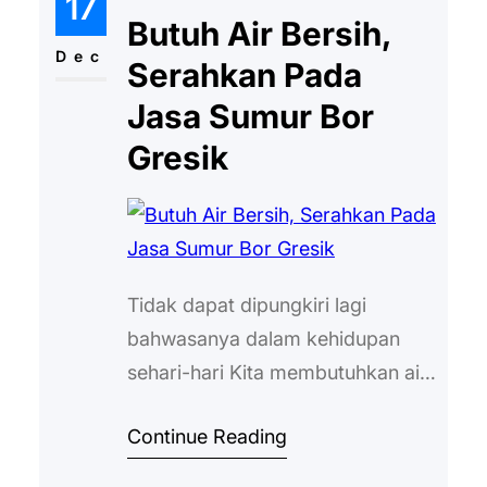
17
bersih. Sumber Nah… tahu gak sih
Butuh Air Bersih,
Anda bagaimana cara kerja
Dec
Serahkan Pada
sumur bor? Secara spesifikasi
Jasa Sumur Bor
akan dijelaskan sebagai berikut!
Gresik
Bagaimana Cara Kerja Sumur…
Tidak dapat dipungkiri lagi
bahwasanya dalam kehidupan
sehari-hari Kita membutuhkan air
sebagai keberlangsungan hidup.
Continue Reading
Air sangat penting dan dibutuhkan
oleh setiap manusia di mana pun