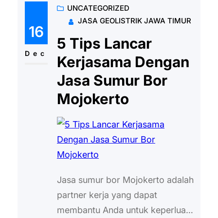
UNCATEGORIZED
berada. Misalnya untuk minum,
JASA GEOLISTRIK JAWA TIMUR
kebutuhan MCK, untuk memasak,
16
dan masih banyak fungsi air
5 Tips Lancar
lainnya. Setiap rumah pastinya
Dec
Kerjasama Dengan
membutuhkan air bersih
Jasa Sumur Bor
keberadaan air sendiri bersumber
Mojokerto
dari tanah. Untuk
mengeluarkannya maka
dibutuhkan…
Jasa sumur bor Mojokerto adalah
partner kerja yang dapat
membantu Anda untuk keperluan