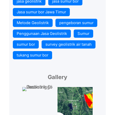
jasa geolistrik
jasa sumur bor
Jasa sumur bor Jawa Timur
Metode Geolistrik
pengeboran sumur
Penggunaan Jasa Geolistrik
Sumur
sumur bor
survey geolistrik air tanah
tukang sumur bor
Gallery