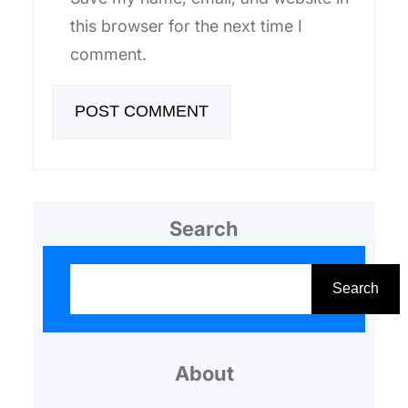
this browser for the next time I
comment.
Search
S
e
Search
a
r
About
c
h