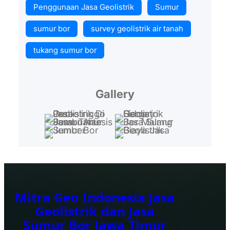
Penggunaan Jasa Geolistrik
Sumur
sumur bor
survey geolistrik air tanah
tukang sumur bor
Gallery
Mitra Geo Indonesia Jasa
Geolistrik dan Jasa
Sumur Bor Jawa Timur