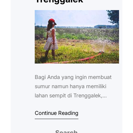
Bagi Anda yang ingin membuat
sumur namun hanya memiliki
lahan sempit di Trenggalek,
sumur bor bisa menjadi solusi.
Continue Reading
Selain bisa diaplikasikan pada
lahan sempit, proses
Search
pembuatannya juga relatif lebih