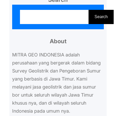
cepat. Lalu berapa biaya yang
S
dibutuhkan untuk membuat sumur
e
Search
jenis tersebut? Berikut cara
a
menghitung total perkiraan biaya
r
pembuatan sumur bor Trenggalek
About
c
yang perlu Anda tahu. 1.…
h
MITRA GEO INDONESIA adalah
perusahaan yang bergerak dalam bidang
Survey Geolistrik dan Pengeboran Sumur
yang berbasis di Jawa Timur. Kami
melayani jasa geolistrik dan jasa sumur
bor untuk seluruh wilayah Jawa Timur
khusus nya, dan di wilayah seluruh
Indonesia pada umum nya.