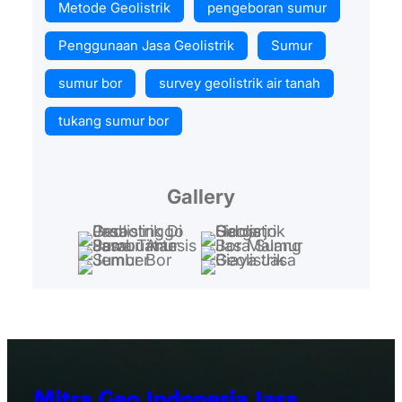
Metode Geolistrik
pengeboran sumur
Penggunaan Jasa Geolistrik
Sumur
sumur bor
survey geolistrik air tanah
tukang sumur bor
Gallery
Mitra Geo Indonesia Jasa