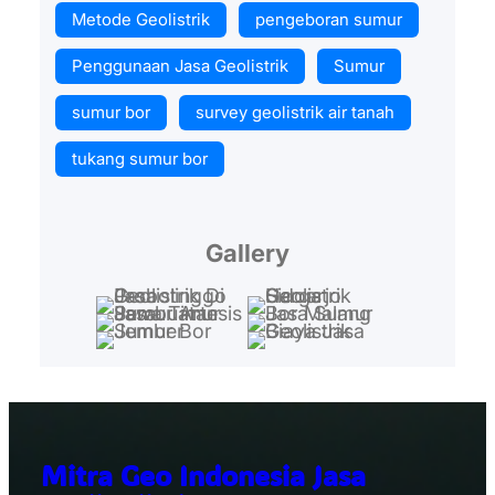
Metode Geolistrik
pengeboran sumur
Penggunaan Jasa Geolistrik
Sumur
sumur bor
survey geolistrik air tanah
tukang sumur bor
Gallery
Mitra Geo Indonesia Jasa