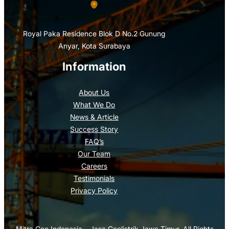
Royal Paka Residence Blok D No.2 Gunung
Anyar, Kota Surabaya
Information
About Us
What We Do
News & Article
Success Story
FAQ’s
Our Team
Careers
Testimonials
Privacy Policy
Mitra Geo Indonesia – Jasa Geolistrik Jawa Timur. All Rights