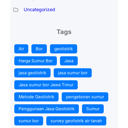
Uncategorized
Tags
Air
Bor
geolistrik
Harga Sumur Bor
Jasa
jasa geolistrik
jasa sumur bor
Jasa sumur bor Jawa Timur
Metode Geolistrik
pengeboran sumur
Penggunaan Jasa Geolistrik
Sumur
sumur bor
survey geolistrik air tanah