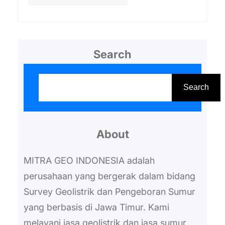
Search
S
e
Search
a
r
About
c
h
MITRA GEO INDONESIA adalah
perusahaan yang bergerak dalam bidang
Survey Geolistrik dan Pengeboran Sumur
yang berbasis di Jawa Timur. Kami
melayani jasa geolistrik dan jasa sumur