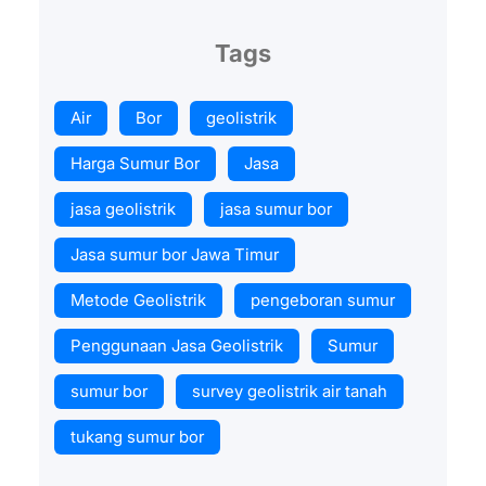
Tags
Air
Bor
geolistrik
Harga Sumur Bor
Jasa
jasa geolistrik
jasa sumur bor
Jasa sumur bor Jawa Timur
Metode Geolistrik
pengeboran sumur
Penggunaan Jasa Geolistrik
Sumur
sumur bor
survey geolistrik air tanah
tukang sumur bor