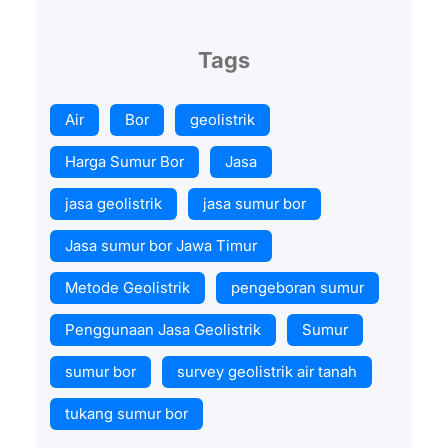
Tags
Air
Bor
geolistrik
Harga Sumur Bor
Jasa
jasa geolistrik
jasa sumur bor
Jasa sumur bor Jawa Timur
Metode Geolistrik
pengeboran sumur
Penggunaan Jasa Geolistrik
Sumur
sumur bor
survey geolistrik air tanah
tukang sumur bor