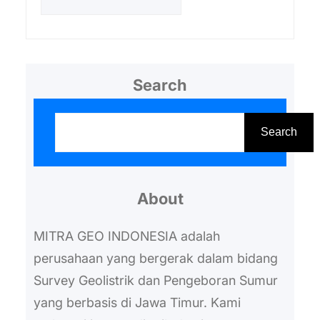
Search
S
e
Search
a
r
About
c
h
MITRA GEO INDONESIA adalah
perusahaan yang bergerak dalam bidang
Survey Geolistrik dan Pengeboran Sumur
yang berbasis di Jawa Timur. Kami