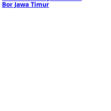
Bor Jawa Timur
Kami adalah perusahaan yang bergerak di bidang
survey Geolistrik dan Pengeboran Deepwell (Sumur
Dalam)
Information
About Us
What We Do
News & Article
Success Story
FAQ’s
Our Team
Careers
Testimonials
Privacy Policy
Contact