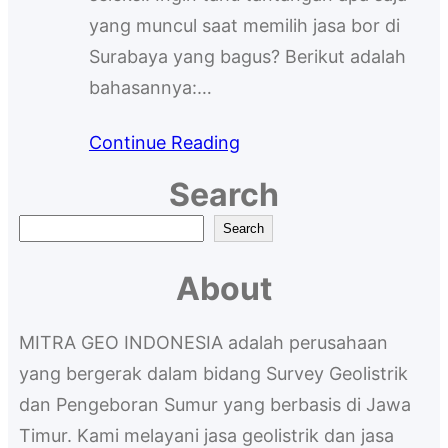
yang muncul saat memilih jasa bor di
Surabaya yang bagus? Berikut adalah
bahasannya:…
Continue Reading
Search
S
Search
e
About
a
r
MITRA GEO INDONESIA adalah perusahaan
c
yang bergerak dalam bidang Survey Geolistrik
h
dan Pengeboran Sumur yang berbasis di Jawa
Timur. Kami melayani jasa geolistrik dan jasa