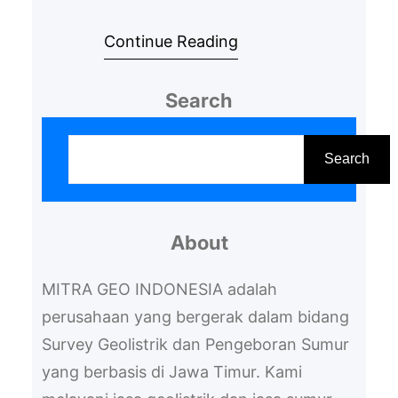
terutama bagi mereka yang
Continue Reading
tinggal di wilayah seperti
Sidoharjo, yang mungkin
Search
menghadapi tantangan dalam
mendapatkan sumber air yang
S
melimpah. Menggali sumur
e
Search
bukanlah pekerjaan
a
sembarangan, dibutuhkan
r
keahlian dan perencanaan yang
About
c
matang agar hasilnya sesuai
h
MITRA GEO INDONESIA adalah
harapan. Oleh karena itu, sangat
perusahaan yang bergerak dalam bidang
penting untuk memilih Tukang
Survey Geolistrik dan Pengeboran Sumur
bor sumur…
yang berbasis di Jawa Timur. Kami