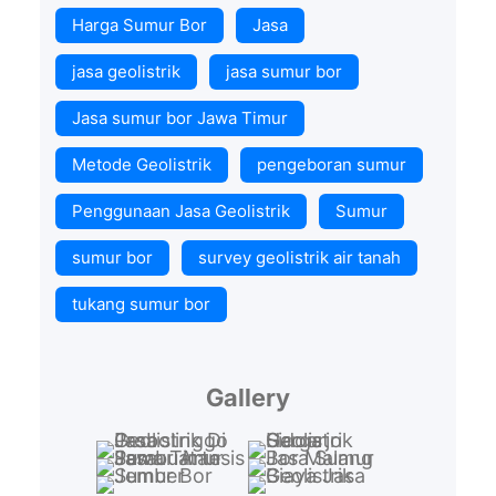
Harga Sumur Bor
Jasa
jasa geolistrik
jasa sumur bor
Jasa sumur bor Jawa Timur
Metode Geolistrik
pengeboran sumur
Penggunaan Jasa Geolistrik
Sumur
sumur bor
survey geolistrik air tanah
tukang sumur bor
Gallery