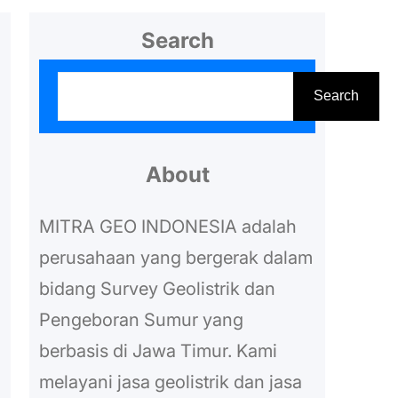
Search
S
Search
e
a
r
About
c
MITRA GEO INDONESIA adalah
h
perusahaan yang bergerak dalam
bidang Survey Geolistrik dan
Pengeboran Sumur yang
berbasis di Jawa Timur. Kami
melayani jasa geolistrik dan jasa