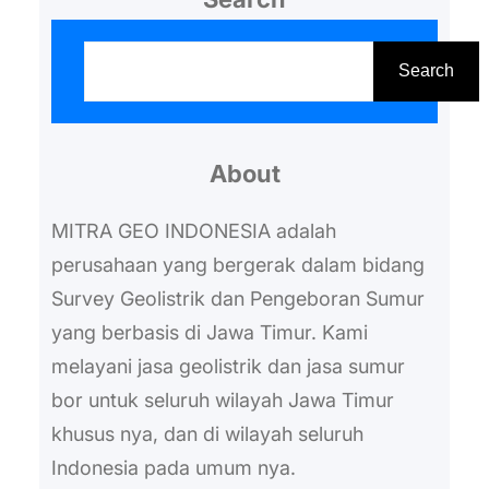
Jadi, buat yang memiliki masalah
S
akses air, sumur bor dapat
e
Search
menjadi solusi layak untuk
a
dipertimbangkan. Sumur bor
r
sudah terbukti membantu
About
c
masyarakat, apalagi di daerah
h
MITRA GEO INDONESIA adalah
pedesaan, seperti…
perusahaan yang bergerak dalam bidang
Survey Geolistrik dan Pengeboran Sumur
yang berbasis di Jawa Timur. Kami
melayani jasa geolistrik dan jasa sumur
bor untuk seluruh wilayah Jawa Timur
khusus nya, dan di wilayah seluruh
Indonesia pada umum nya.