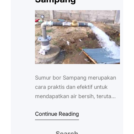
Sumur bor Sampang merupakan
cara praktis dan efektif untuk
mendapatkan air bersih, terutama
pada daerah susah air. Walaupun
Continue Reading
biayanya tak murah dan
memerlukan perawatan, manfaat
Search
didapatkan jelas akan sebanding.