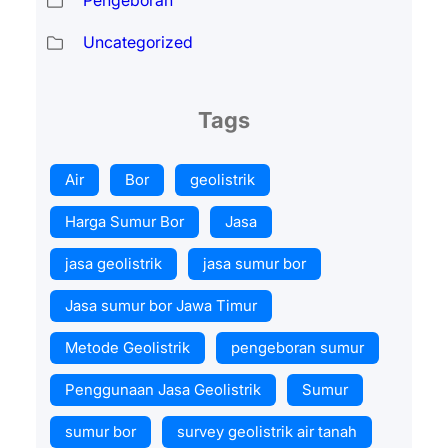
Uncategorized
Tags
Air
Bor
geolistrik
Harga Sumur Bor
Jasa
jasa geolistrik
jasa sumur bor
Jasa sumur bor Jawa Timur
Metode Geolistrik
pengeboran sumur
Penggunaan Jasa Geolistrik
Sumur
sumur bor
survey geolistrik air tanah