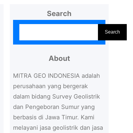
Search
S
Search
e
a
r
About
c
MITRA GEO INDONESIA adalah
h
perusahaan yang bergerak
dalam bidang Survey Geolistrik
dan Pengeboran Sumur yang
berbasis di Jawa Timur. Kami
melayani jasa geolistrik dan jasa