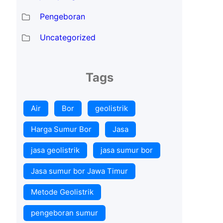
Pengeboran
Uncategorized
Tags
Air
Bor
geolistrik
Harga Sumur Bor
Jasa
jasa geolistrik
jasa sumur bor
Jasa sumur bor Jawa Timur
Metode Geolistrik
pengeboran sumur