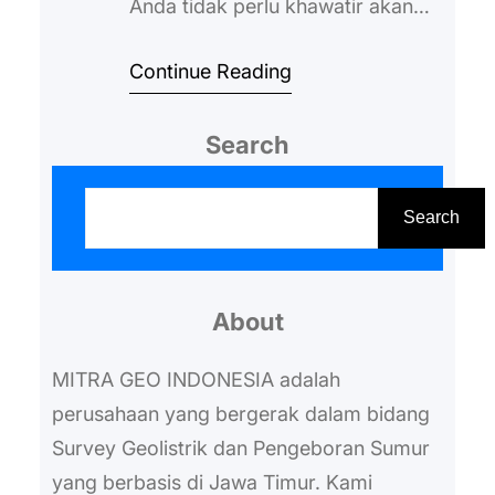
Anda tidak perlu khawatir akan
kesulitan mencari info mengenai
Continue Reading
jasa sumur bor kediri. Sudah
banyak yang menggunakan
Search
ponsel pintar dengan begitu Anda
dapat mengakses apapun yang
S
diinginkan untuk dicari. Termasuk
e
Search
yang berkaitan dengan jasa
a
sumur bor, apabila Anda
r
bermaksud untuk menggali tanah
About
c
yang mengandung sumber
h
MITRA GEO INDONESIA adalah
mata…
perusahaan yang bergerak dalam bidang
Survey Geolistrik dan Pengeboran Sumur
yang berbasis di Jawa Timur. Kami