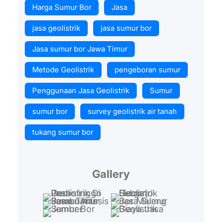
Harga Sumur Bor
Jasa
jasa geolistrik
jasa sumur bor
Jasa sumur bor Jawa Timur
Metode Geolistrik
pengeboran sumur
Penggunaan Jasa Geolistrik
Sumur
sumur bor
survey geolistrik air tanah
tukang sumur bor
Gallery