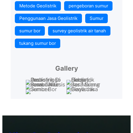
Metode Geolistrik
pengeboran sumur
Penggunaan Jasa Geolistrik
Sumur
sumur bor
survey geolistrik air tanah
tukang sumur bor
Gallery