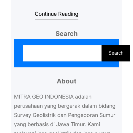
diperhatikan terlebih dahulu. Hal
Continue Reading
ini penting, untuk Anda perhatikan
guna memperoleh sumber air
Search
yang baik, jernih, dan pastinya
tidak mudah terkontaminasi.
S
Posisi sumur dan septic tank
e
Search
Umumnya jarak antara sumur
a
dengan septic tank adalah sekitar
r
10 meter. Hal tersebut dilakukan
About
c
agar…
h
MITRA GEO INDONESIA adalah
perusahaan yang bergerak dalam bidang
Survey Geolistrik dan Pengeboran Sumur
yang berbasis di Jawa Timur. Kami