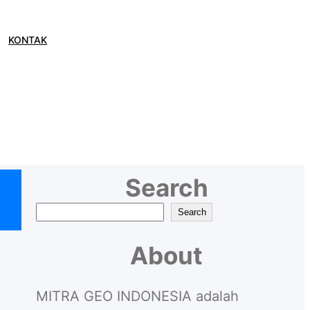
KONTAK
baya
Search
S
Search
e
About
a
r
MITRA GEO INDONESIA adalah