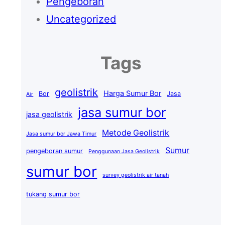
Pengeboran
Uncategorized
Tags
geolistrik
Harga Sumur Bor
Bor
Jasa
Air
jasa sumur bor
jasa geolistrik
Metode Geolistrik
Jasa sumur bor Jawa Timur
Sumur
pengeboran sumur
Penggunaan Jasa Geolistrik
sumur bor
survey geolistrik air tanah
tukang sumur bor