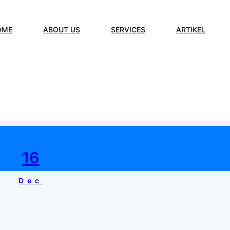
OME
ABOUT US
SERVICES
ARTIKEL
:
jasa sumur bor Sura
16
Dec