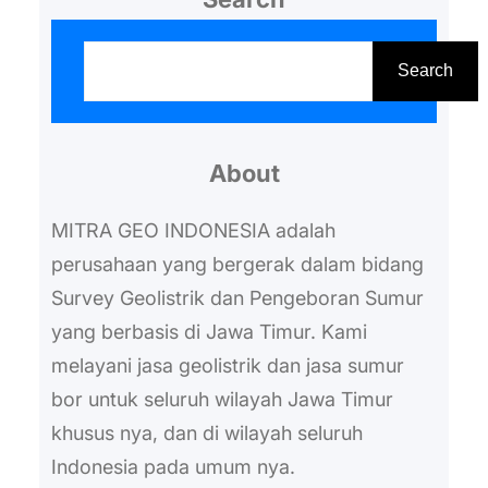
pengerjaan, pihak jasa sumur gali
S
artesis Jawa Timur memerlukan
e
Search
alat yang canggih. Biasanya,
a
sumur jenis ini dibuat di tengah
r
komplek untuk dijadikan sumber
About
c
air…
h
MITRA GEO INDONESIA adalah
perusahaan yang bergerak dalam bidang
Survey Geolistrik dan Pengeboran Sumur
yang berbasis di Jawa Timur. Kami
melayani jasa geolistrik dan jasa sumur
bor untuk seluruh wilayah Jawa Timur
khusus nya, dan di wilayah seluruh
Indonesia pada umum nya.