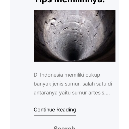
Di Indonesia memiliki cukup
banyak jenis sumur, salah satu di
antaranya yaitu sumur artesis.
Mungkin masih belum banyak
Continue Reading
yang mengetahui tentang sumur
artesis. Sumur artesis adalah
Search
sumur modern yang saat proses