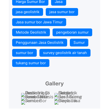
Harga Sumur Bor
Jasa
jasa geolistrik
jasa sumur bor
Jasa sumur bor Jawa Timur
Metode Geolistrik
pengeboran sumur
Penggunaan Jasa Geolistrik
Sumur
sumur bor
survey geolistrik air tanah
tukang sumur bor
Gallery