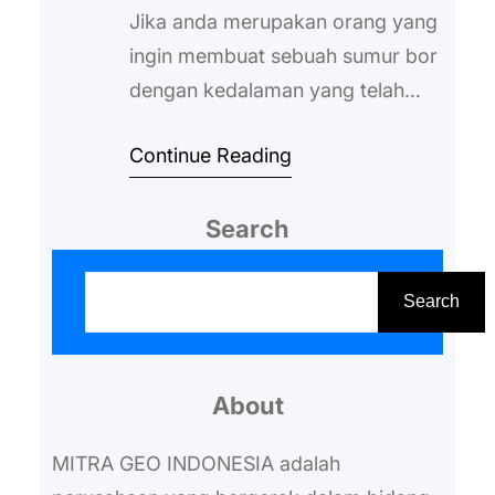
Jika anda merupakan orang yang
ingin membuat sebuah sumur bor
dengan kedalaman yang telah
ditentukan sebelumnya, maka
Continue Reading
wajib halnya mengetahui harga
jasa geolistrik. Geolistrik sendiri
Search
kini makin banyak dicari oleh
berbagai macam kalangan yang
S
sedang ingin membuat sebuah
e
Search
sumur bor dengan tingkat
a
kedalaman tertentu. Biasanya
r
pihak jasa yang menyediakan
About
c
pengeboran akan melakukan
h
MITRA GEO INDONESIA adalah
sebuah survei lebih…