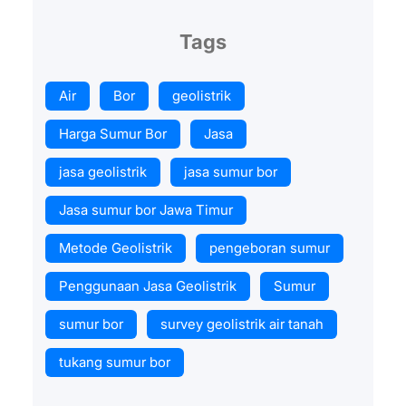
Tags
Air
Bor
geolistrik
Harga Sumur Bor
Jasa
jasa geolistrik
jasa sumur bor
Jasa sumur bor Jawa Timur
Metode Geolistrik
pengeboran sumur
Penggunaan Jasa Geolistrik
Sumur
sumur bor
survey geolistrik air tanah
tukang sumur bor