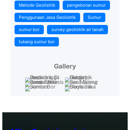
Metode Geolistrik
pengeboran sumur
Penggunaan Jasa Geolistrik
Sumur
sumur bor
survey geolistrik air tanah
tukang sumur bor
Gallery