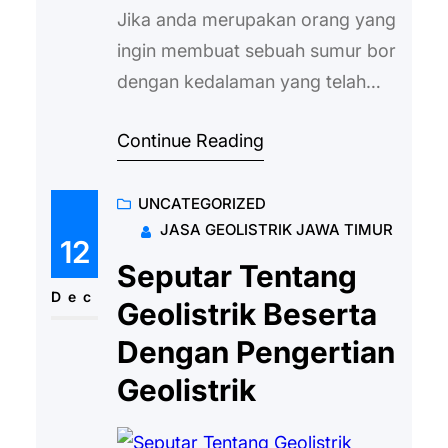
Jika anda merupakan orang yang
ingin membuat sebuah sumur bor
dengan kedalaman yang telah
ditentukan sebelumnya, maka
Continue Reading
wajib halnya mengetahui harga
jasa geolistrik. Geolistrik sendiri
UNCATEGORIZED
kini makin banyak dicari oleh
JASA GEOLISTRIK JAWA TIMUR
berbagai macam kalangan yang
12
sedang ingin membuat sebuah
Seputar Tentang
sumur bor dengan tingkat
Dec
Geolistrik Beserta
kedalaman tertentu. Biasanya
Dengan Pengertian
pihak jasa yang menyediakan
Geolistrik
pengeboran akan melakukan
sebuah survei lebih…