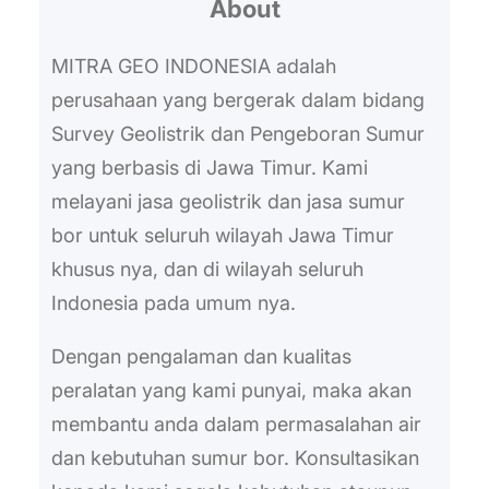
akan tau tentang resistivitas
About
c
batuan yang sudah dilakukan
h
MITRA GEO INDONESIA adalah
survei…
perusahaan yang bergerak dalam bidang
Survey Geolistrik dan Pengeboran Sumur
yang berbasis di Jawa Timur. Kami
melayani jasa geolistrik dan jasa sumur
bor untuk seluruh wilayah Jawa Timur
khusus nya, dan di wilayah seluruh
Indonesia pada umum nya.
Dengan pengalaman dan kualitas
peralatan yang kami punyai, maka akan
membantu anda dalam permasalahan air
dan kebutuhan sumur bor. Konsultasikan