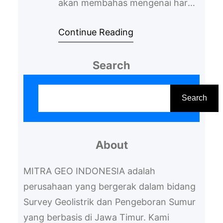
akan membahas mengenai harga
biaya geolistrik yang perlu
Continue Reading
diketahui. Hal ini penting supaya
Anda bisa menentukan anggaran
Search
yang tepat untuk menggunakan
jasa tersebut. Mengenal Metode
S
Geolistrik Penting bagi Anda
e
Search
untuk mengetahui metode
a
geolistrik terlebih dahulu sebelum
r
menggunakannya jasanya.
About
c
Metode geolistrik adalah sebuah
h
MITRA GEO INDONESIA adalah
metode yang digunakan untuk…
perusahaan yang bergerak dalam bidang
Survey Geolistrik dan Pengeboran Sumur
yang berbasis di Jawa Timur. Kami