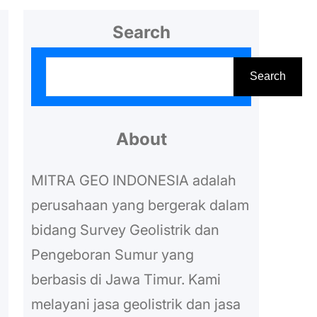
Search
S
Search
e
a
r
About
c
MITRA GEO INDONESIA adalah
h
perusahaan yang bergerak dalam
bidang Survey Geolistrik dan
Pengeboran Sumur yang
berbasis di Jawa Timur. Kami
melayani jasa geolistrik dan jasa