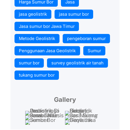
Harga Sumur Bor
Jasa
jasa geolistrik
jasa sumur bor
Jasa sumur bor Jawa Timur
Metode Geolistrik
pengeboran sumur
Penggunaan Jasa Geolistrik
Sumur
sumur bor
survey geolistrik air tanah
tukang sumur bor
Gallery