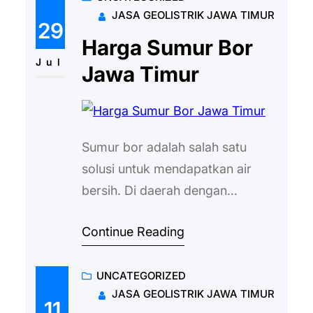
JASA GEOLISTRIK JAWA TIMUR
mengandalkan sumur bor sebagai
29
sumber air utama, penting untuk
Harga Sumur Bor
mengetahui perkiraan biaya
Jul
Jawa Timur
sumur bor di Bojonegoro agar
dapat merencanakan anggaran
dengan tepat. Faktor yang
Sumur bor adalah salah satu
Mempengaruhi Biaya…
solusi untuk mendapatkan air
bersih. Di daerah dengan
keterbatasan air atau kualitas air
Continue Reading
yang buruk, sumur bor tentunya
akan menjadi penyelamat. Ada
UNCATEGORIZED
beberapa kelebihan yang
JASA GEOLISTRIK JAWA TIMUR
ditawarkan sumur bor, termasuk
11