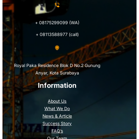
+ 08175299099 (WA)
+ 08113588977 (call)
Royal Paka Residence Blok D No.2 Gunung
Anyar, Kota Surabaya
Information
About Us
What We Do
News & Article
Success Story
FAQ’s
Our Team