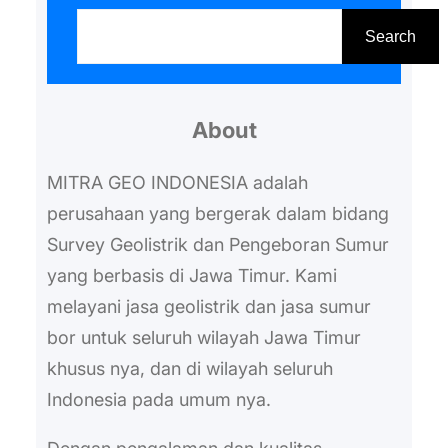
S
dahulu. Setelah mengetahui
e
Search
pelayanan yang cocok
a
dibutuhkan, maka selanjutnya
r
bisa lakukan negosiasi harga
About
c
yang tepat. Harga alat geolistrik
h
MITRA GEO INDONESIA adalah
air tanah tentu saja mahal,…
perusahaan yang bergerak dalam bidang
Survey Geolistrik dan Pengeboran Sumur
yang berbasis di Jawa Timur. Kami
melayani jasa geolistrik dan jasa sumur
bor untuk seluruh wilayah Jawa Timur
khusus nya, dan di wilayah seluruh
Indonesia pada umum nya.