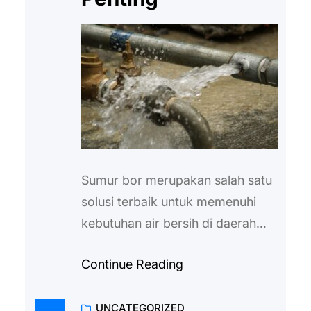
Sumur bor merupakan salah satu
solusi terbaik untuk memenuhi
kebutuhan air bersih di daerah
yang memiliki akses terbatas
Continue Reading
terhadap sumber air publik. Di
Bojonegoro, yang sebagian besar
UNCATEGORIZED
penduduknya masih