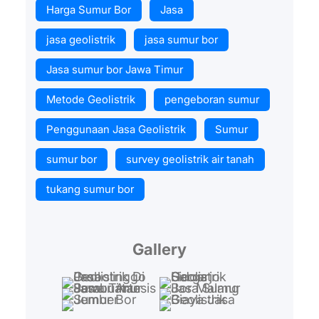
Harga Sumur Bor
Jasa
jasa geolistrik
jasa sumur bor
Jasa sumur bor Jawa Timur
Metode Geolistrik
pengeboran sumur
Penggunaan Jasa Geolistrik
Sumur
sumur bor
survey geolistrik air tanah
tukang sumur bor
Gallery