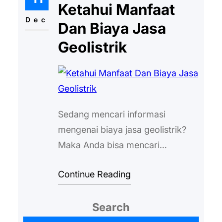
tidak membutuhkan lahan yang
Ketahui Manfaat
luas. Lalu, berapa kira-kira harga
Dec
Dan Biaya Jasa
sumur bor di Jawa Timur? Biaya
Geolistrik
Pembuatan Sumur Bor Harga
sumur bor…
Sedang mencari informasi
mengenai biaya jasa geolistrik?
Maka Anda bisa mencari
informasi secara langsung dari
Continue Reading
pemilik jasa yang berkaitan. Jika
baru pertama kali menggunakan
Search
jasa geolistrik, maka pengguna
bisa melakukan konsultasi terlebih