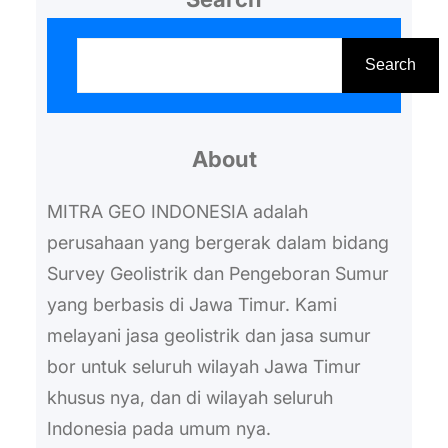
dianggap lebih efektif dan efisien.
S
Namun, Kira-kira berapa biaya
e
Search
sumur bor artesis Jawa Timur di
a
tahun 2023 ini? Estimasi Biaya
r
Sumur Bor Artesis Jawa Timur…
About
c
h
MITRA GEO INDONESIA adalah
perusahaan yang bergerak dalam bidang
Survey Geolistrik dan Pengeboran Sumur
yang berbasis di Jawa Timur. Kami
melayani jasa geolistrik dan jasa sumur
bor untuk seluruh wilayah Jawa Timur
khusus nya, dan di wilayah seluruh
Indonesia pada umum nya.