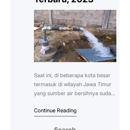
Saat ini, di beberapa kota besar
termasuk di wilayah Jawa Timur
yang sumber air bersihnya sudah
terbatas, lebih memilih
Continue Reading
menggunakan sumur bor untuk
memperoleh air bersih.
Search
Penggunaan sumur bor ini