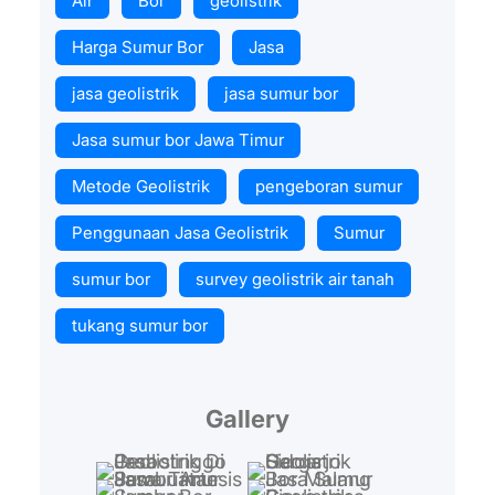
Air
Bor
geolistrik
Harga Sumur Bor
Jasa
jasa geolistrik
jasa sumur bor
Jasa sumur bor Jawa Timur
Metode Geolistrik
pengeboran sumur
Penggunaan Jasa Geolistrik
Sumur
sumur bor
survey geolistrik air tanah
tukang sumur bor
Gallery