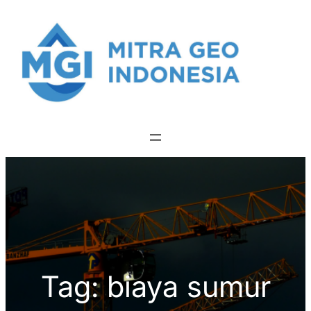
Skip
to
content
Tag:
biaya sumur