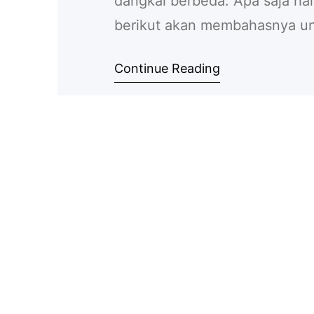
dangkal berbeda. Apa saja ha
berikut akan membahasnya unt
pertama yang mempengaruhi h
Continue Reading
kedalaman sumur itu sendiri
ditawarkan…