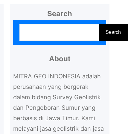
Search
S
Search
e
a
r
About
c
MITRA GEO INDONESIA adalah
h
perusahaan yang bergerak
dalam bidang Survey Geolistrik
dan Pengeboran Sumur yang
berbasis di Jawa Timur. Kami
melayani jasa geolistrik dan jasa