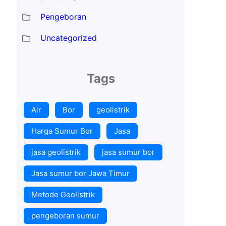
Pengeboran
Uncategorized
Tags
Air
Bor
geolistrik
Harga Sumur Bor
Jasa
jasa geolistrik
jasa sumur bor
Jasa sumur bor Jawa Timur
Metode Geolistrik
pengeboran sumur