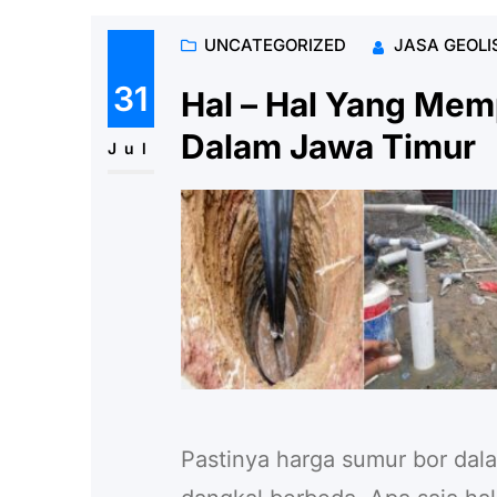
UNCATEGORIZED
JASA GEOLI
31
Hal – Hal Yang Me
Dalam Jawa Timur
Jul
Pastinya harga sumur bor da