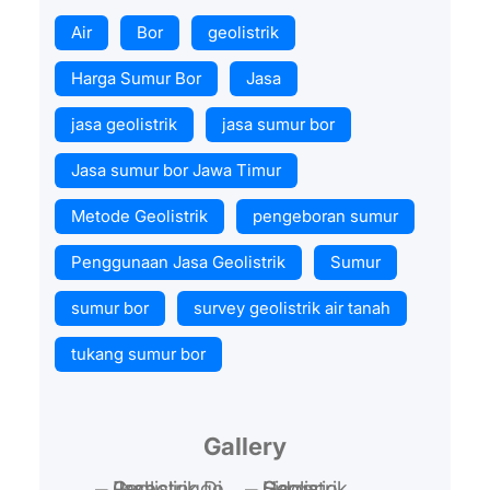
Air
Bor
geolistrik
Harga Sumur Bor
Jasa
jasa geolistrik
jasa sumur bor
Jasa sumur bor Jawa Timur
Metode Geolistrik
pengeboran sumur
Penggunaan Jasa Geolistrik
Sumur
sumur bor
survey geolistrik air tanah
tukang sumur bor
Gallery