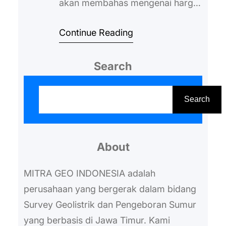
akan membahas mengenai harga
biaya geolistrik yang perlu
Continue Reading
diketahui. Hal ini penting supaya
Anda bisa menentukan anggaran
Search
yang tepat untuk menggunakan
jasa tersebut. Mengenal Metode
S
Geolistrik Penting bagi Anda
e
Search
untuk mengetahui metode
a
geolistrik terlebih dahulu sebelum
r
menggunakannya jasanya.
About
c
Metode geolistrik adalah sebuah
h
MITRA GEO INDONESIA adalah
metode yang digunakan untuk…
perusahaan yang bergerak dalam bidang
Survey Geolistrik dan Pengeboran Sumur
yang berbasis di Jawa Timur. Kami